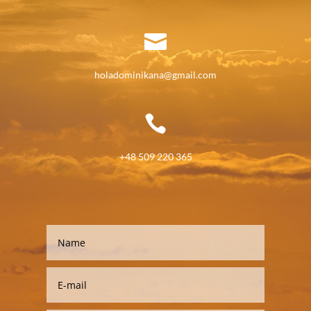

holadominikana@gmail.com

+48 509 220 365