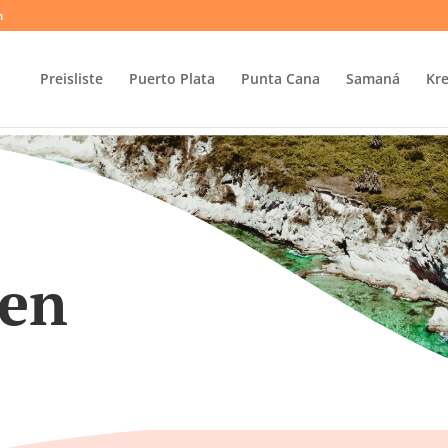
m
Preisliste
Puerto Plata
Punta Cana
Samaná
Kre
ren