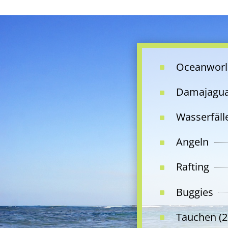
Oceanworl
^
Damajagua
^
Wasserfälle
^
Angeln
^
Rafting
^
Buggies
^
Tauchen (2
^