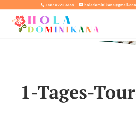
+48509220365
holadominikana@gmail.co
1-Tages-Tou