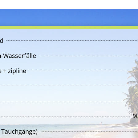
d
-Wasserfälle
 + zipline
9
 Tauchgänge)